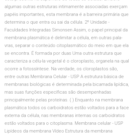
algumas outras estruturas intimamente associadas exerçam
papéis importantes, esta membrana é a barreira primária que
determina o que entra ou sai da célula. 2º Unidade -
Faculdades Integradas Simonsen Assim, o papel principal da
membrana plasmática é delimitar a célula, em outras pala-
vras, separar o conteúdo citoplasmático do meio em que ela
se encontra. É formada por duas Uma outra estrutura que
caracteriza a célu-la vegetal é o cloroplasto, organela na qual
ocorre a fotossíntese. Na verdade, os cloroplastos são,
entre outras Membrana Celular - USP A estrutura básica de
membranas biológicas é determinada pela bicamada lipídica,
mas suas funções específicas são desempenhadas
principalmente pelas proteínas. ( ) Enquanto na membrana
plasmática todos os carboidratos estão voltados para a face
externa da célula, nas membranas internas os carboidratos
estão voltados para o citoplasma. Membrana celular - USP
Lipídeos da membrana Vídeo Estrutura da membrana