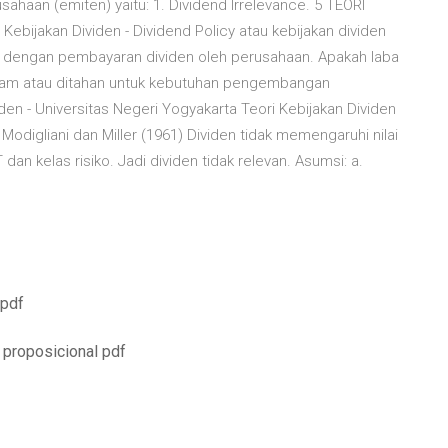
sahaan (emiten) yaitu: 1. Dividend Irrelevance. 5 TEORI
Kebijakan Dividen - Dividend Policy atau kebijakan dividen
 dengan pembayaran dividen oleh perusahaan. Apakah laba
ham atau ditahan untuk kebutuhan pengembangan
en - Universitas Negeri Yogyakarta Teori Kebijakan Dividen
odigliani dan Miller (1961) Dividen tidak memengaruhi nilai
an kelas risiko. Jadi dividen tidak relevan. Asumsi: a.
 pdf
a proposicional pdf