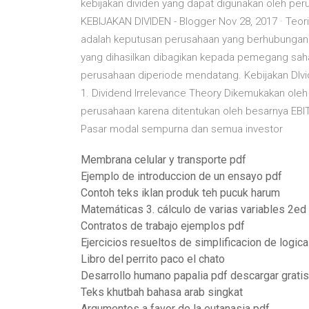
kebijakan dividen yang dapat digunakan oleh peru
KEBIJAKAN DIVIDEN - Blogger Nov 28, 2017 · Teori 
adalah keputusan perusahaan yang berhubungan
yang dihasilkan dibagikan kepada pemegang sa
perusahaan diperiode mendatang. Kebijakan DIvid
1. Dividend Irrelevance Theory Dikemukakan oleh M
perusahaan karena ditentukan oleh besarnya EBIT d
Pasar modal sempurna dan semua investor
Membrana celular y transporte pdf
Ejemplo de introduccion de un ensayo pdf
Contoh teks iklan produk teh pucuk harum
Matemáticas 3. cálculo de varias variables 2ed
Contratos de trabajo ejemplos pdf
Ejercicios resueltos de simplificacion de logic
Libro del perrito paco el chato
Desarrollo humano papalia pdf descargar gratis
Teks khutbah bahasa arab singkat
Argumentos a favor de la eutanasia pdf