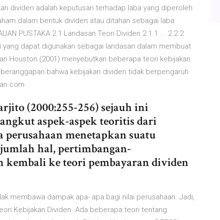
akan dividen adalah keputusan terhadap laba yang diperoleh
am dalam bentuk dividen atau ditahan sebagai laba
AUAN PUSTAKA 2.1 Landasan Teori Dividen 2.1.1 ... 2.2.2
ori yang dapat digunakan sebagai landasan dalam membuat
dan Houston (2001) menyebutkan beberapa teori kebijakan
 ini beranggapan bahwa kebijakan dividen tidak berpengaruh
ikan.com
jito (2000:255-256) sejauh ini
gkut aspek-aspek teoritis dari
ka perusahaan menetapkan suatu
jumlah hal, pertimbangan-
n kembali ke teori pembayaran dividen
idak membawa dampak apa- apa bagi nilai perusahaan. Jadi,
eori Kebijakan Dividen. Ada beberapa teori tentang