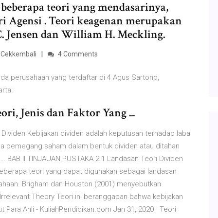
beberapa teori yang mendasarinya,
Teori Agensi . Teori keagenan merupakan
C. Jensen dan William H. Meckling.
| Cekkembali
4 Comments
pada perusahaan yang terdaftar di 4 Agus Sartono,
arta:
ri, Jenis dan Faktor Yang ...
 Dividen Kebijakan dividen adalah keputusan terhadap laba
da pemegang saham dalam bentuk dividen atau ditahan
i … BAB II TINJAUAN PUSTAKA 2.1 Landasan Teori Dividen
t beberapa teori yang dapat digunakan sebagai landasan
ahaan. Brigham dan Houston (2001) menyebutkan
n Irrelevant Theory Teori ini beranggapan bahwa kebijakan
 Para Ahli - KuliahPendidikan.com Jan 31, 2020 · Teori