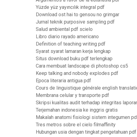
Yüzde yüz yayıncılık integral pdf
Download ost hai to gensou no grimgar
Jurnal teknik purposive sampling pdf
Salud ambiental pdf scielo
Libro diario rayado americano
Definition of teaching writing pdf
Syarat syarat lamaran kerja lengkap
Situs download buku pdf terlengkap
Cara membuat landscape di photoshop cs5
Keep talking and nobody explodes pdf
Epoca literaria antigua pdf
Cours de linguistique générale english translat
Membrana celular y transporte pdf
Skripsi kualitas audit terhadap integritas lapor
Terjemahan indonesia ke inggris gratis
Makalah anatomi fisiologi sistem integumen pd
Tres metros sobre el cielo filmaffinity
Hubungan usia dengan tingkat pengetahuan pdf