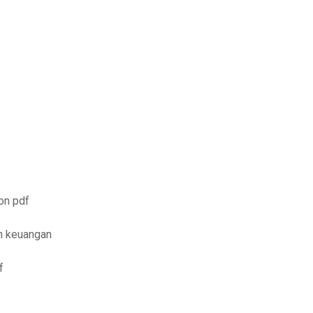
ion pdf
an keuangan
f