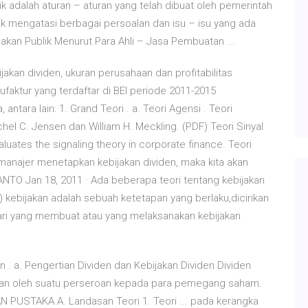
lik adalah aturan – aturan yang telah dibuat oleh pemerintah
uk mengatasi berbagai persoalan dan isu – isu yang ada
kan Publik Menurut Para Ahli – Jasa Pembuatan ...
akan dividen, ukuran perusahaan dan profitabilitas
aktur yang terdaftar di BEI periode 2011-2015
tara lain: 1. Grand Teori . a. Teori Agensi . Teori
el C. Jensen dan William H. Meckling. (PDF) Teori Sinyal
ates the signaling theory in corporate finance. Teori
anajer menetapkan kebijakan dividen, maka kita akan
O Jan 18, 2011 · Ada beberapa teori tentang kebijakan
) kebijakan adalah sebuah ketetapan yang berlaku,dicirikan
dari yang membuat atau yang melaksanakan kebijakan
n . a. Pengertian Dividen dan Kebijakan Dividen Dividen
kan oleh suatu perseroan kepada para pemegang saham.
N PUSTAKA A. Landasan Teori 1. Teori ... pada kerangka