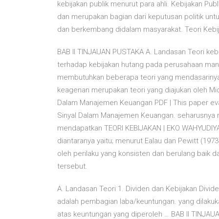
kebijakan publik menurut para ahli. Kebijakan Pub
dan merupakan bagian dari keputusan politik unt
dan berkembang didalam masyarakat. Teori Kebija
BAB II TINJAUAN PUSTAKA A. Landasan Teori kebij
terhadap kebijakan hutang pada perusahaan manuf
membutuhkan beberapa teori yang mendasarinya, an
keagenan merupakan teori yang diajukan oleh Mich
Dalam Manajemen Keuangan PDF | This paper evalu
Sinyal Dalam Manajemen Keuangan. seharusnya m
mendapatkan TEORI KEBIJAKAN | EKO WAHYUDIYANT
diantaranya yaitu; menurut Ealau dan Pewitt (1973
oleh perilaku yang konsisten dan berulang baik 
tersebut.
A. Landasan Teori 1. Dividen dan Kebijakan Divide
adalah pembagian laba/keuntungan. yang dilaku
atas keuntungan yang diperoleh … BAB II TINJAUA