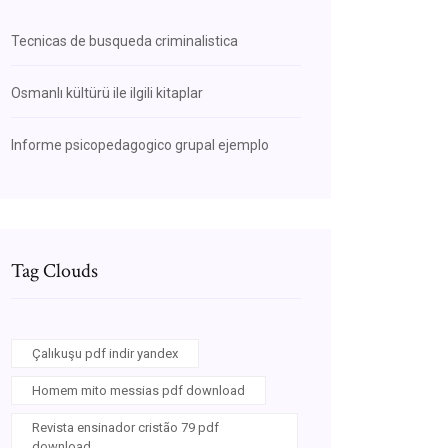
Tecnicas de busqueda criminalistica
Osmanlı kültürü ile ilgili kitaplar
Informe psicopedagogico grupal ejemplo
Tag Clouds
Çalıkuşu pdf indir yandex
Homem mito messias pdf download
Revista ensinador cristão 79 pdf
download