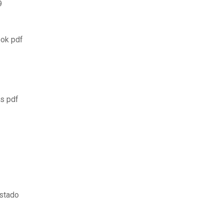
9
ook pdf
os pdf
estado